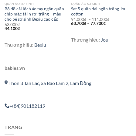
QUẦN ÁO SƠ SINH
QUẦN ÁO SƠ SINH
Bộ đồ cài lệch áo tay ngắn quần
Set 5 quần dài ngắn trắng Jou
chip mặc tã in rơi trắng + màu
cotton
cho bé sơ sinh Bexiu cao cấp
91.000
₫
–
111.000
₫
63.700
₫
–
77.700
₫
63.000
₫
44.100
₫
Thương hiệu:
Jou
Thương hiệu:
Bexiu
babies.vn
Thôn 3 Tan Lac, xã Bao Lâm 2, Lâm Đồng
+(84)901182119
TRANG