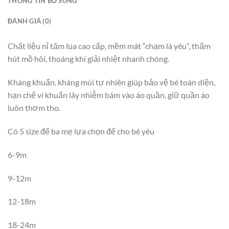
THÔNG TIN BỔ SUNG
ĐÁNH GIÁ (0)
Chất liệu nỉ tăm lụa cao cấp, mềm mát “chạm là yêu”, thấm
hút mồ hôi, thoáng khí giải nhiệt nhanh chóng.
Kháng khuẩn, kháng mùi tự nhiên giúp bảo vệ bé toàn diện,
hạn chế vi khuẩn lây nhiễm bám vào áo quần, giữ quần áo
luôn thơm tho.
Có 5 size để ba mẹ lựa chọn để cho bé yêu
6-9m
9-12m
12-18m
18-24m