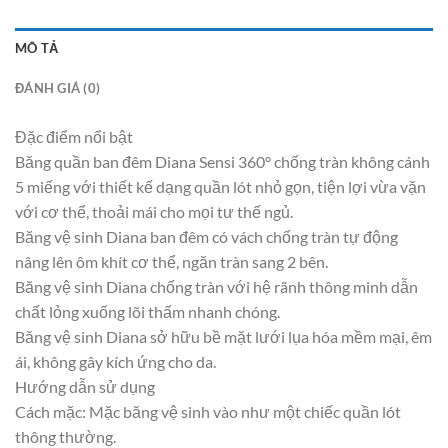
MÔ TẢ
ĐÁNH GIÁ (0)
Đặc điểm nổi bật
Băng quần ban đêm Diana Sensi 360° chống tràn không cánh
5 miếng với thiết kế dạng quần lót nhỏ gọn, tiện lợi vừa vặn
với cơ thể, thoải mái cho mọi tư thế ngủ.
Băng vệ sinh Diana ban đêm có vách chống tràn tự động
nâng lên ôm khít cơ thể, ngăn tràn sang 2 bên.
Băng vệ sinh Diana chống tràn với hệ rãnh thông minh dẫn
chất lỏng xuống lõi thấm nhanh chóng.
Băng vệ sinh Diana sở hữu bề mặt lưới lụa hóa mềm mại, êm
ái, không gây kích ứng cho da.
Hướng dẫn sử dụng
Cách mặc: Mặc băng vệ sinh vào như một chiếc quần lót
thông thường.