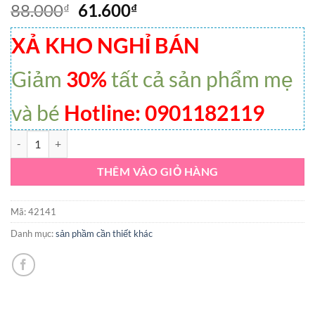
88.000
61.600
₫
₫
XẢ KHO NGHỈ BÁN
Giảm
30%
tất cả sản phẩm mẹ
và bé
Hotline: 0901182119
Băng quần ban đêm Diana Sensi 360° chống tràn 5 miếng số lượng
THÊM VÀO GIỎ HÀNG
Mã:
42141
Danh mục:
sản phầm cần thiết khác