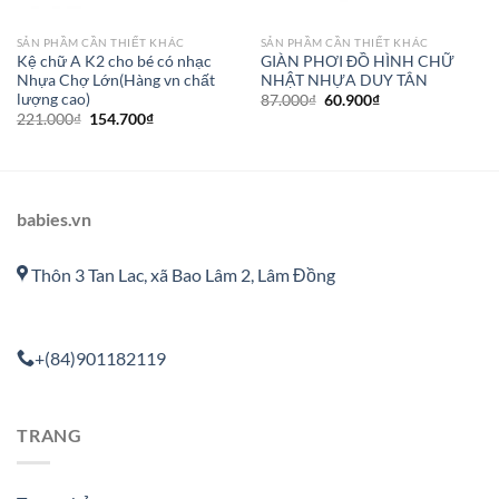
SẢN PHẦM CẦN THIẾT KHÁC
SẢN PHẦM CẦN THIẾT KHÁC
Kệ chữ A K2 cho bé có nhạc
GIÀN PHƠI ĐỒ HÌNH CHỮ
Nhựa Chợ Lớn(Hàng vn chất
NHẬT NHỰA DUY TÂN
lượng cao)
87.000
₫
60.900
₫
221.000
₫
154.700
₫
babies.vn
Thôn 3 Tan Lac, xã Bao Lâm 2, Lâm Đồng
+(84)901182119
TRANG