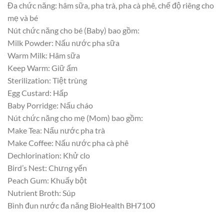
Đa chức năng: hâm sữa, pha trà, pha cà phê, chế độ riêng cho
mẹ và bé
Nút chức năng cho bé (Baby) bao gồm:
Milk Powder: Nấu nước pha sữa
Warm Milk: Hâm sữa
Keep Warm: Giữ ấm
Sterilization: Tiệt trùng
Egg Custard: Hấp
Baby Porridge: Nấu cháo
Nút chức năng cho mẹ (Mom) bao gồm:
Make Tea: Nấu nước pha trà
Make Coffee: Nấu nước pha cà phê
Dechlorination: Khử clo
Bird’s Nest: Chưng yến
Peach Gum: Khuấy bột
Nutrient Broth: Súp
Bình đun nước đa năng BioHealth BH7100