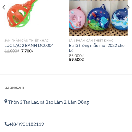
SẢN PHẦM CẦN THIẾT KHÁC
SẢN PHẦM CẦN THIẾT KHÁC
Ba lô trứng mẫu mới 2022 cho
LỤC LẠC 2 BANH DC0004
bé
11.000
₫
7.700
₫
85.000
₫
59.500
₫
babies.vn
Thôn 3 Tan Lac, xã Bao Lâm 2, Lâm Đồng
+(84)901182119