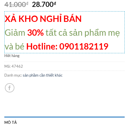
41.000
28.700
₫
₫
XẢ KHO NGHỈ BÁN
Giảm
30%
tất cả sản phẩm mẹ
và bé
Hotline: 0901182119
Hết hàng
Mã:
47462
Danh mục:
sản phầm cần thiết khác
MÔ TẢ