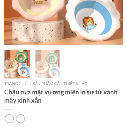
TRANG CHỦ
/
SẢN PHẦM CẦN THIẾT KHÁC
Chậu rửa mặt vương miện in sư tử vành
mây xinh xắn