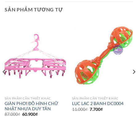
SẢN PHẨM TƯƠNG TỰ
SẢN PHẦM CẦN THIẾT KHÁC
SẢN PHẦM CẦN THIẾT KHÁC
GIÀN PHƠI ĐỒ HÌNH CHỮ
LỤC LẠC 2 BANH DC0004
NHẬT NHỰA DUY TÂN
11.000
₫
7.700
₫
87.000
₫
60.900
₫