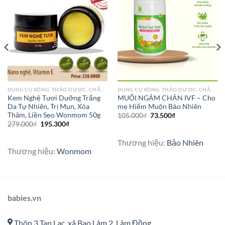
DỤNG CỤ XÔNG, THẢO DƯỢC, CHĂM SÓC DA CHO BÀ BẦU
DỤNG CỤ XÔNG, THẢO DƯỢC, CHĂM SÓC DA CHO BÀ BẦU
Kem Nghệ Tươi Dưỡng Trắng
MUỐI NGÂM CHÂN IVF – Cho
Da Tự Nhiên, Trị Mụn, Xóa
mẹ Hiếm Muộn Bảo Nhiên
Thâm, Liền Sẹo Wonmom 50g
105.000
₫
73.500
₫
279.000
₫
195.300
₫
Thương hiệu:
Bảo Nhiên
Thương hiệu:
Wonmom
babies.vn
Thôn 3 Tan Lac, xã Bao Lâm 2, Lâm Đồng