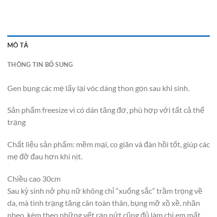
MÔ TẢ
THÔNG TIN BỔ SUNG
Gen bụng các mẹ lấy lại vóc dáng thon gọn sau khi sinh.
Sản phẩm freesize vì có dán tăng đơ, phù hợp với tất cả thể
trạng
Chất liệu sản phẩm: mềm mại, co giãn và đàn hồi tốt, giúp các
mẹ đỡ đau hơn khi nịt.
Chiều cao 30cm
Sau kỳ sinh nở phụ nữ không chỉ “xuống sắc” trầm trọng về
da, mà tình trạng tăng cân toàn thân, bụng mỡ xồ xề, nhăn
nheo, kèm theo những vết rạn nứt cũng đủ làm chị em mất