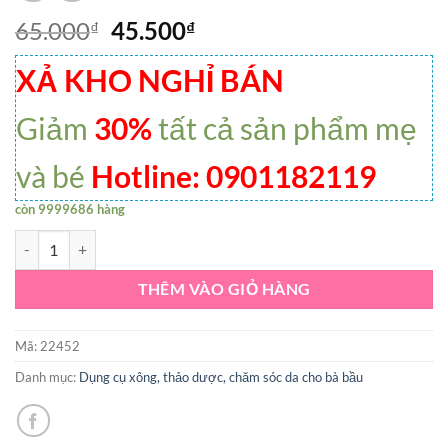
65.000
45.500
₫
₫
XẢ KHO NGHỈ BÁN
Giảm
30%
tất cả sản phẩm mẹ
và bé
Hotline: 0901182119
còn 9999686 hàng
GEN DÁN TẬP GIẢM BỤNG CHO MẸ SAU SINH FREESIZE số lượng
THÊM VÀO GIỎ HÀNG
Mã:
22452
Danh mục:
Dụng cụ xông, thảo dược, chăm sóc da cho bà bầu