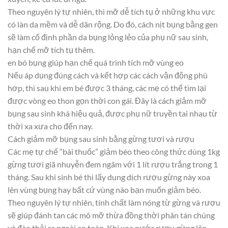
Theo nguyên lý tự nhiên, thì mỡ dễ tích tụ ở những khu vực
có làn da mềm và dễ dãn rộng. Do đó, cách nịt bụng bằng gen
sẽ làm cố định phần da bụng lỏng lẻo của phụ nữ sau sinh,
hạn chế mỡ tích tụ thêm.
en bó bụng giúp hạn chế quá trình tích mỡ vùng eo
Nếu áp dụng đúng cách và kết hợp các cách vận động phù
hơp, thì sau khi em bé được 3 tháng, các mẹ có thể tìm lại
được vòng eo thon gọn thời con gái. Đây là cách giảm mỡ
bụng sau sinh khá hiệu quả, được phụ nữ truyền tai nhau từ
thời xa xưa cho đến nay.
Cách giảm mỡ bụng sau sinh bằng gừng tươi và rượu
Các mẹ tự chế “bài thuốc” giảm béo theo công thức dùng 1kg
gừng tươi giã nhuyễn đem ngâm với 1 lít rượu trắng trong 1
tháng. Sau khi sinh bé thì lấy dung dịch rượu gừng này xoa
lên vùng bụng hay bất cứ vùng nào bạn muốn giảm béo.
Theo nguyên lý tự nhiên, tính chất làm nóng từ gừng và rượu
sẽ giúp đánh tan các mô mỡ thừa đồng thời phân tán chúng
và đào thải ra ngoài an toàn. Khi xoa nước rượu gừng lên