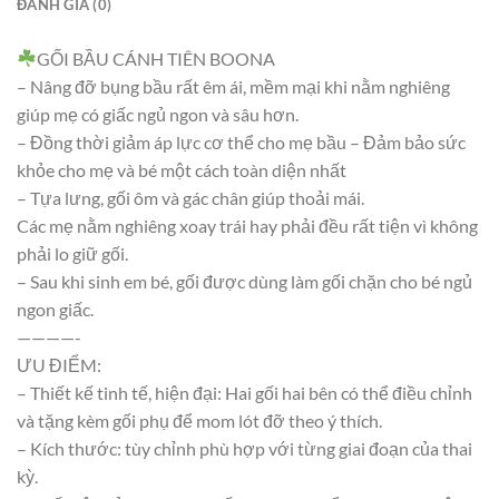
ĐÁNH GIÁ (0)
GỐI BẦU CÁNH TIÊN BOONA
– Nâng đỡ bụng bầu rất êm ái, mềm mại khi nằm nghiêng
giúp mẹ có giấc ngủ ngon và sâu hơn.
– Đồng thời giảm áp lực cơ thể cho mẹ bầu – Đảm bảo sức
khỏe cho mẹ và bé một cách toàn diện nhất
– Tựa lưng, gối ôm và gác chân giúp thoải mái.
Các mẹ nằm nghiêng xoay trái hay phải đều rất tiện vì không
phải lo giữ gối.
– Sau khi sinh em bé, gối được dùng làm gối chặn cho bé ngủ
ngon giấc.
————-
ƯU ĐIỂM:
– Thiết kế tinh tế, hiện đại: Hai gối hai bên có thể điều chỉnh
và tặng kèm gối phụ để mom lót đỡ theo ý thích.
– Kích thước: tùy chỉnh phù hợp với từng giai đoạn của thai
kỳ.