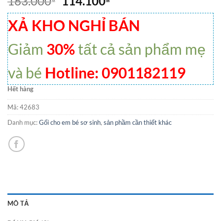
163.000
114.100
XẢ KHO NGHỈ BÁN
Giảm
30%
tất cả sản phẩm mẹ
và bé
Hotline: 0901182119
Hết hàng
Mã:
42683
Danh mục:
Gối cho em bé sơ sinh
,
sản phầm cần thiết khác
MÔ TẢ