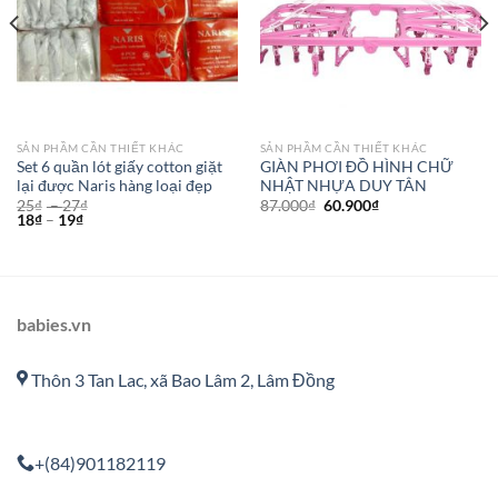
SẢN PHẦM CẦN THIẾT KHÁC
SẢN PHẦM CẦN THIẾT KHÁC
Set 6 quần lót giấy cotton giặt
GIÀN PHƠI ĐỒ HÌNH CHỮ
lại được Naris hàng loại đẹp
NHẬT NHỰA DUY TÂN
25
₫
–
27
₫
87.000
₫
60.900
₫
18
₫
–
19
₫
babies.vn
Thôn 3 Tan Lac, xã Bao Lâm 2, Lâm Đồng
+(84)901182119