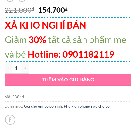
221.000
154.700
₫
₫
XẢ KHO NGHỈ BÁN
Giảm
30%
tất cả sản phẩm mẹ
và bé
Hotline: 0901182119
Gối định hình cho bé sơ sinh chống giật mình Manny số lượng
THÊM VÀO GIỎ HÀNG
Mã:
28844
Danh mục:
Gối cho em bé sơ sinh
,
Phụ kiện phòng ngủ cho bé