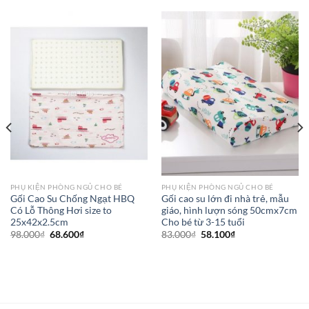
PHỤ KIỆN PHÒNG NGỦ CHO BÉ
PHỤ KIỆN PHÒNG NGỦ CHO BÉ
Gối Cao Su Chống Ngạt HBQ
Gối cao su lớn đi nhà trẻ, mẫu
Có Lỗ Thông Hơi size to
giáo, hình lượn sóng 50cmx7cm
25x42x2.5cm
Cho bé từ 3-15 tuổi
98.000
₫
68.600
₫
83.000
₫
58.100
₫