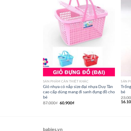
T KHÁC
SẢN PHẦM CẦN THIẾT KHÁC
SẢN P
 cotton giặt lại được
Giỏ nhựa có nắp size đại nhựa Duy Tân
Trống
p
cao cấp dùng mang đi sanh đựng đồ cho
bé
bé
23.0
16.1
87.000
₫
60.900
₫
babies.vn