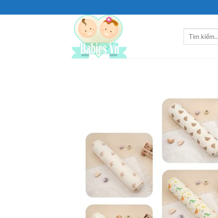
Bỏ
qua
nội
Tìm
dung
kiếm: