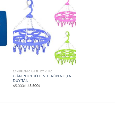
SẢN PHẦM CẦN THIẾT KHÁC
GIÀN PHƠI ĐỒ HÌNH TRÒN NHỰA
DUY TÂN
65.000
₫
45.500
₫