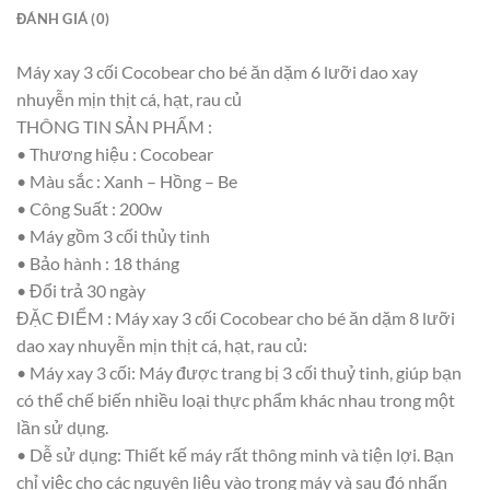
ĐÁNH GIÁ (0)
Máy xay 3 cối Cocobear cho bé ăn dặm 6 lưỡi dao xay
nhuyễn mịn thịt cá, hạt, rau củ
THÔNG TIN SẢN PHẨM :
• Thương hiệu : Cocobear
• Màu sắc : Xanh – Hồng – Be
• Công Suất : 200w
• Máy gồm 3 cối thủy tinh
• Bảo hành : 18 tháng
• Đổi trả 30 ngày
ĐẶC ĐIỂM : Máy xay 3 cối Cocobear cho bé ăn dặm 8 lưỡi
dao xay nhuyễn mịn thịt cá, hạt, rau củ:
• Máy xay 3 cối: Máy được trang bị 3 cối thuỷ tinh, giúp bạn
có thể chế biến nhiều loại thực phẩm khác nhau trong một
lần sử dụng.
• Dễ sử dụng: Thiết kế máy rất thông minh và tiện lợi. Bạn
chỉ việc cho các nguyên liệu vào trong máy và sau đó nhấn