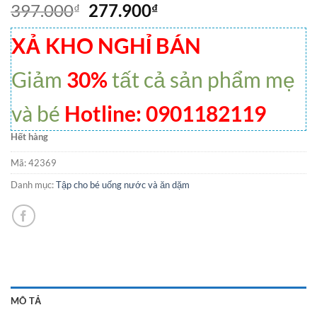
397.000
277.900
₫
₫
XẢ KHO NGHỈ BÁN
Giảm
30%
tất cả sản phẩm mẹ
và bé
Hotline: 0901182119
Hết hàng
Mã:
42369
Danh mục:
Tập cho bé uống nước và ăn dặm
MÔ TẢ