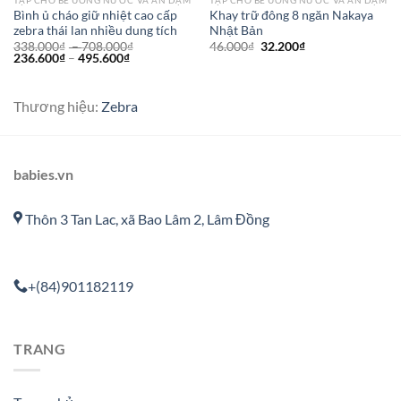
TẬP CHO BÉ UỐNG NƯỚC VÀ ĂN DẶM
TẬP CHO BÉ UỐNG NƯỚC VÀ ĂN DẶM
Bình ủ cháo giữ nhiệt cao cấp
Khay trữ đông 8 ngăn Nakaya
zebra thái lan nhiều dung tích
Nhật Bản
338.000
₫
–
708.000
₫
46.000
₫
32.200
₫
236.600
₫
–
495.600
₫
Thương hiệu:
Zebra
babies.vn
Thôn 3 Tan Lac, xã Bao Lâm 2, Lâm Đồng
+(84)901182119
TRANG