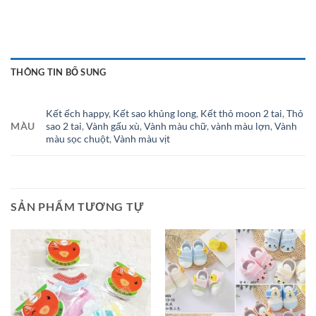
THÔNG TIN BỔ SUNG
Kết ếch happy
,
Kết sao khủng long
,
Kết thỏ moon 2 tai
,
Thỏ
MÀU
sao 2 tai
,
Vành gấu xù
,
Vành màu chữ
,
vành màu lợn
,
Vành
màu sọc chuột
,
Vành màu vịt
SẢN PHẨM TƯƠNG TỰ