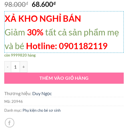
98.000
68.600
₫
₫
XẢ KHO NGHỈ BÁN
Giảm
30%
tất cả sản phẩm mẹ
và bé
Hotline: 0901182119
còn 9999820 hàng
Nón Vành Khăn Voan thời trang Duy Ngọc Mẫu Ong Cho bé Gái 6-18 
THÊM VÀO GIỎ HÀNG
Thương hiệu:
Duy Ngọc
Mã:
20946
Danh mục:
Phụ kiện cho bé sơ sinh