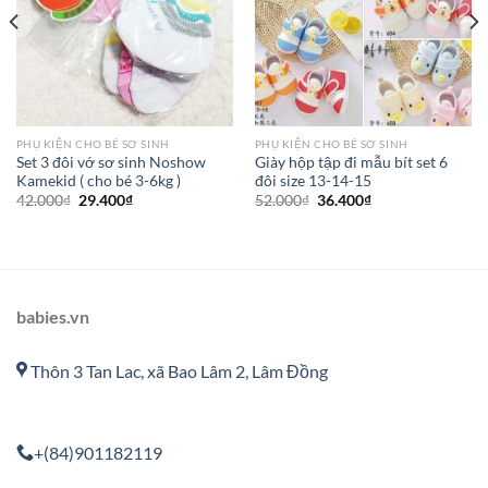
PHỤ KIỆN CHO BÉ SƠ SINH
PHỤ KIỆN CHO BÉ SƠ SINH
Set 3 đôi vớ sơ sinh Noshow
Giày hộp tập đi mẫu bít set 6
Kamekid ( cho bé 3-6kg )
đôi size 13-14-15
42.000
₫
29.400
₫
52.000
₫
36.400
₫
babies.vn
Thôn 3 Tan Lac, xã Bao Lâm 2, Lâm Đồng
+(84)901182119