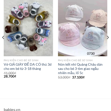
PHỤ KIỆN CHO BÉ SƠ SINH
PHỤ KIỆN CHO BÉ SƠ SINH
Vớ GIẢ GIÀY ĐỂ DA CÓ thú 3d
Nón kết nhí Quảng Châu dán
cho em bé từ 3-18 tháng
sau cho bé 3-6m giao ngẫu
nhiên mẫu, lố 5c
41.000
₫
28.700
₫
53.000
₫
37.100
₫
babies.vn