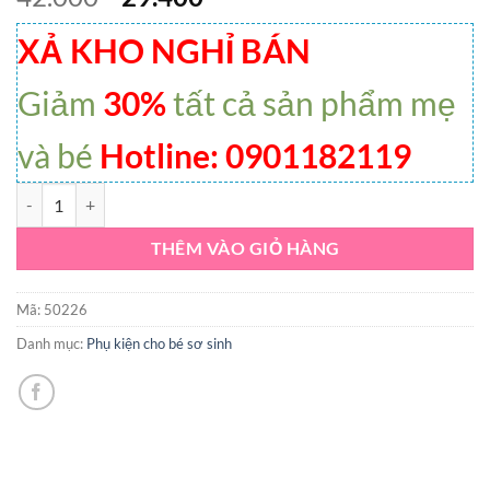
XẢ KHO NGHỈ BÁN
Giảm
30%
tất cả sản phẩm mẹ
và bé
Hotline: 0901182119
Phụ kiện tóc cho bé DGS22-055 vỉ 9 kẹp len hoa nơ số lượng
THÊM VÀO GIỎ HÀNG
Mã:
50226
Danh mục:
Phụ kiện cho bé sơ sinh