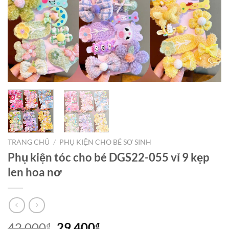
TRANG CHỦ
/
PHỤ KIỆN CHO BÉ SƠ SINH
Phụ kiện tóc cho bé DGS22-055 vỉ 9 kẹp
len hoa nơ
42.000
29.400
₫
₫