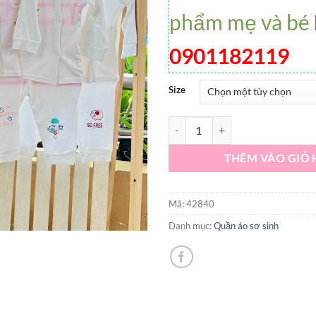
phẩm mẹ và bé
0901182119
Size
Bộ dài raglan trắng thun lạnh sơ
THÊM VÀO GIỎ
Mã:
42840
Danh mục:
Quần áo sơ sinh