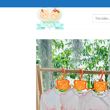
Bỏ
qua
nội
Tìm
dung
kiếm: