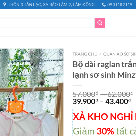
THÔN 3 TÂN LẠC, XÃ BẢO LÂM 2, LÂM ĐỒNG
0901182119
TRANG CHỦ
/
QUẦN ÁO SƠ SI
Bộ dài raglan trắ
lạnh sơ sinh Minz
57.000
–
62.000
₫
₫
39.900
–
43.400
₫
₫
XẢ KHO NGHỈ
Giảm
30%
tất c