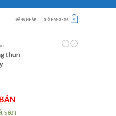
0
ĐĂNG NHẬP
GIỎ HÀNG /
0
₫
NH
ng thun
y
 BÁN
ả sản