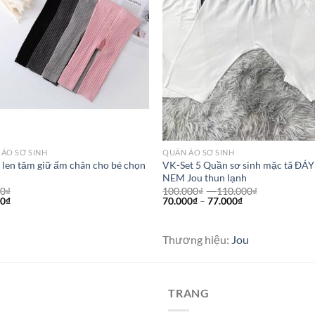
ÁO SƠ SINH
QUẦN ÁO SƠ SINH
len tăm giữ ấm chân cho bé chọn
VK-Set 5 Quần sơ sinh mặc tã ĐÁY
NEM Jou thun lạnh
00
₫
100.000
₫
–
110.000
₫
00
₫
70.000
₫
–
77.000
₫
Thương hiệu:
Jou
TRANG