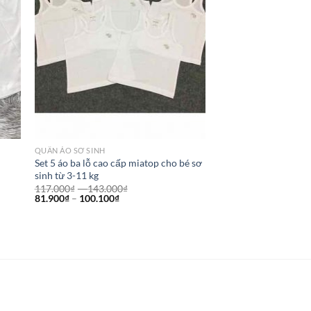
QUẦN ÁO SƠ SINH
Set 5 áo ba lỗ cao cấp miatop cho bé sơ
sinh từ 3-11 kg
117.000
₫
–
143.000
₫
81.900
₫
–
100.100
₫