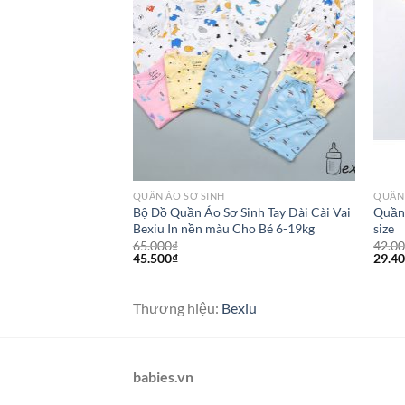
QUẦN ÁO SƠ SINH
QUẦN 
Bộ Đồ Quần Áo Sơ Sinh Tay Dài Cài Vai
Quần 
n trắng Jou cotton
Bexiu In nền màu Cho Bé 6-19kg
size
₫
65.000
₫
42.0
45.500
₫
29.4
u
Thương hiệu:
Bexiu
babies.vn