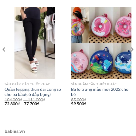
SẢN PHẦM CẦN THIẾT KHÁC
SẢN PHẦM CẦN THIẾT KHÁC
Quần legging thun dài công sở
Ba lô trứng mẫu mới 2022 cho
cho bà bầu(có đắp bụng)
bé
104.000
₫
–
111.000
₫
85.000
₫
72.800
₫
–
77.700
₫
59.500
₫
babies.vn