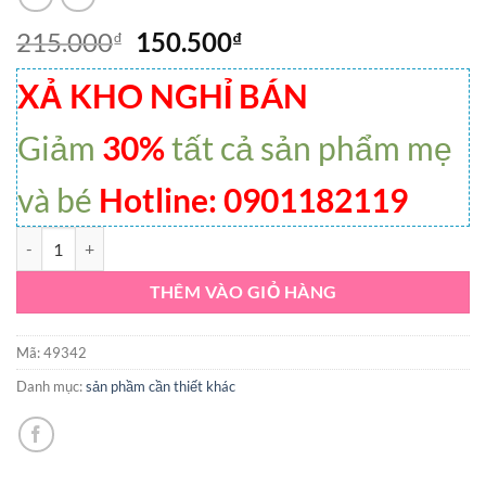
215.000
150.500
₫
₫
XẢ KHO NGHỈ BÁN
Giảm
30%
tất cả sản phẩm mẹ
và bé
Hotline: 0901182119
Set 5 nón em bé 0-6 tháng Quảng Châu chất cotton đẹp số lượng
THÊM VÀO GIỎ HÀNG
Mã:
49342
Danh mục:
sản phầm cần thiết khác