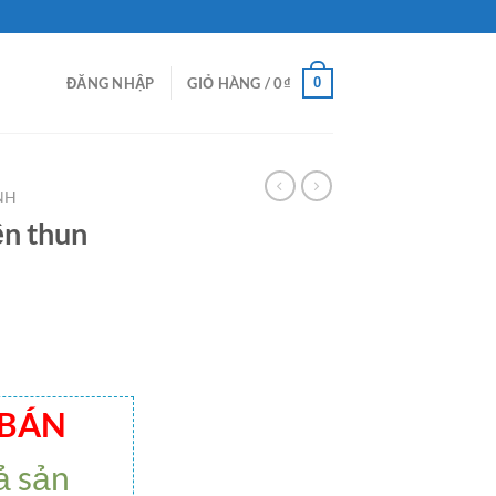
0
ĐĂNG NHẬP
GIỎ HÀNG /
0
₫
NH
ền thun
 BÁN
ả sản