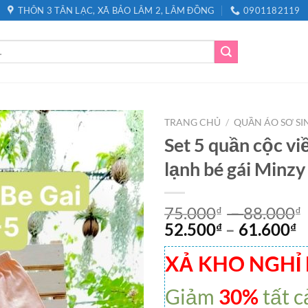
THÔN 3 TÂN LẠC, XÃ BẢO LÂM 2, LÂM ĐỒNG
0901182119
TRANG CHỦ
/
QUẦN ÁO SƠ SI
Set 5 quần cộc vi
lạnh bé gái Minzy
75.000
–
88.000
₫
₫
52.500
–
61.600
₫
₫
XẢ KHO NGHỈ
Giảm
30%
tất c