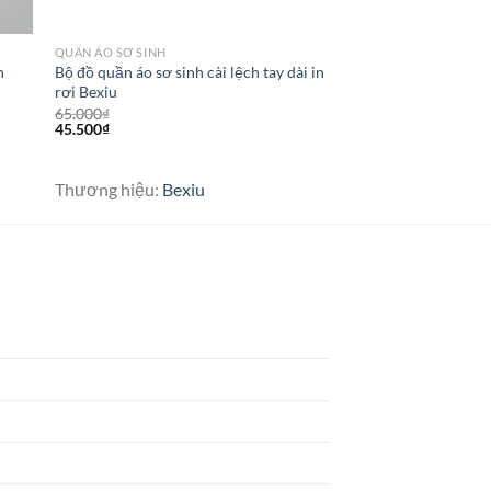
QUẦN ÁO SƠ SINH
n
Bộ đồ quần áo sơ sinh cài lệch tay dài in
rơi Bexiu
65.000
₫
45.500
₫
Thương hiệu:
Bexiu