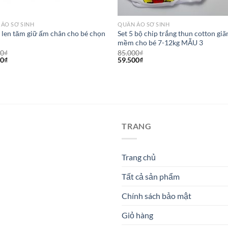
ÁO SƠ SINH
QUẦN ÁO SƠ SINH
len tăm giữ ấm chân cho bé chọn
Set 5 bộ chip trắng thun cotton giã
mềm cho bé 7-12kg MẪU 3
00
₫
85.000
₫
00
₫
59.500
₫
TRANG
Trang chủ
Tất cả sản phẩm
Chính sách bảo mật
Giỏ hàng