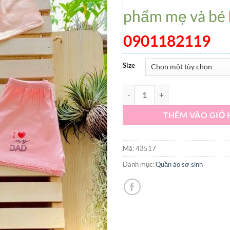
phẩm mẹ và bé
0901182119
Size
Set 5 quần cộc viền thun lạnh bé
THÊM VÀO GIỎ
Mã:
43517
Danh mục:
Quần áo sơ sinh