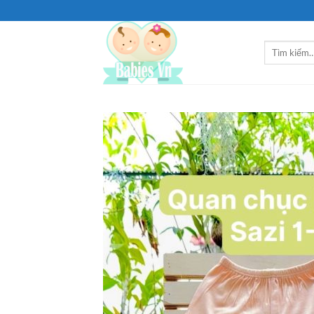
Bỏ
qua
nội
Tìm
dung
kiếm: