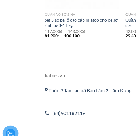
QUẦN ÁO SƠ SINH
QUẦN 
uảng Châu 2021
Set 5 áo ba lỗ cao cấp miatop cho bé sơ
Quần 
e
sinh từ 3-11 kg
size
117.000
₫
–
143.000
₫
42.0
81.900
₫
–
100.100
₫
29.4
ảng Châu
babies.vn
Thôn 3 Tan Lac, xã Bao Lâm 2, Lâm Đồng
+(84)901182119