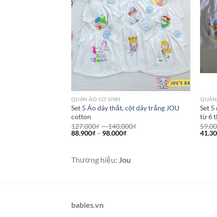
QUẦN ÁO SƠ SINH
QUẦN 
otton cao cấp
Set 5 Áo dây thắt, cột dây trắng JOU
Set 5
 – 12 tháng)
cotton
từ 6 
00
₫
127.000
₫
–
140.000
₫
59.0
₫
88.900
₫
–
98.000
₫
41.3
Thương hiệu:
Jou
babies.vn