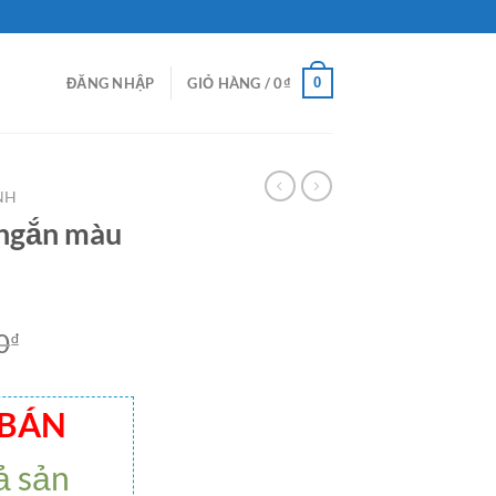
0
ĐĂNG NHẬP
GIỎ HÀNG /
0
₫
NH
 ngắn màu
0
₫
 BÁN
ả sản