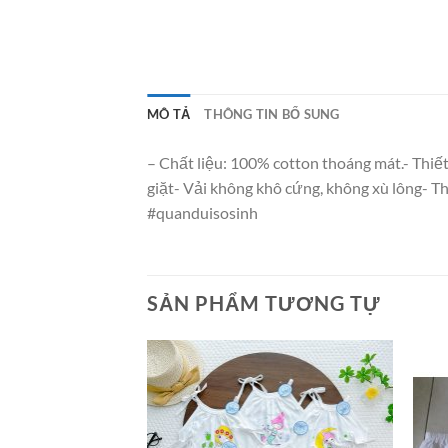
MÔ TẢ
THÔNG TIN BỔ SUNG
– Chất liệu: 100% cotton thoáng mát.- Thiế
giặt- Vải không khô cứng, không xù lông- T
#quanduisosinh
SẢN PHẨM TƯƠNG TỰ