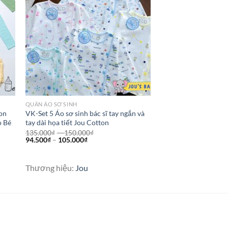
QUẦN ÁO SƠ SINH
on
VK-Set 5 Áo sơ sinh bác sĩ tay ngắn và
o Bé
tay dài họa tiết Jou Cotton
135.000
₫
–
150.000
₫
94.500
₫
–
105.000
₫
Thương hiệu:
Jou