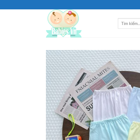
Bỏ
qua
nội
Tìm
dung
kiếm: