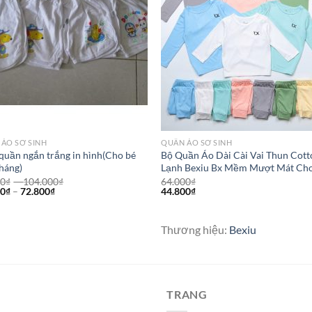
ÁO SƠ SINH
QUẦN ÁO SƠ SINH
 quần ngắn trắng in hình(Cho bé
Bộ Quần Áo Dài Cài Vai Thun Cott
tháng)
Lạnh Bexiu Bx Mềm Mượt Mát Ch
00
₫
–
104.000
₫
64.000
₫
00
₫
–
72.800
₫
44.800
₫
Thương hiệu:
Bexiu
TRANG