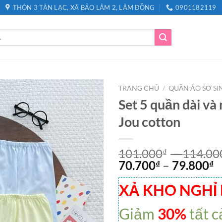
THÔN 3 TÂN LẠC, XÃ BẢO LÂM 2, LÂM ĐỒNG
0901182119
TRANG CHỦ
/
QUẦN ÁO SƠ SI
Set 5 quần dài và
Jou cotton
101.000
–
114.00
₫
70.700
–
79.800
₫
₫
XẢ KHO NGHỈ
Giảm
30%
tất c