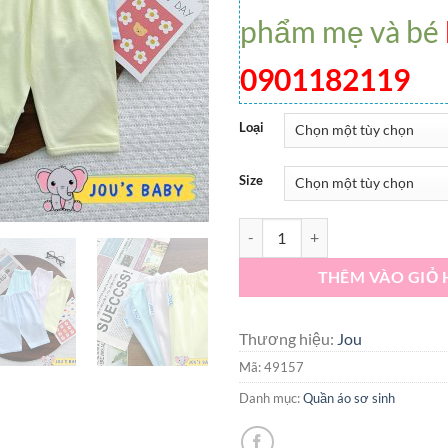
phẩm mẹ và bé
0901182119
Loại
Size
Set 5 quần dài và ngắn màu Jou c
THÊM VÀO GIỎ
Thương hiệu:
Jou
Mã:
49157
Danh mục:
Quần áo sơ sinh