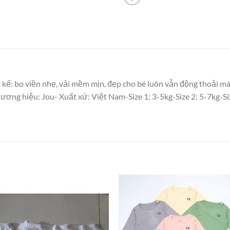
t kế: bo viền nhẹ, vải mềm mịn, đẹp cho bé luôn vẫn động thoải má
hương hiệu: Jou- Xuất xứ: Việt Nam-Size 1: 3-5kg-Size 2: 5-7kg-S