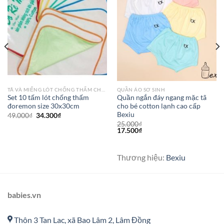
TÃ VÀ MIẾNG LÓT CHỐNG THẤM CHO BÉ
QUẦN ÁO SƠ SINH
Set 10 tấm lót chống thấm
Quần ngắn đáy ngang mặc tã
đoremon size 30x30cm
cho bé cotton lạnh cao cấp
Bexiu
49.000
₫
34.300
₫
25.000
₫
17.500
₫
Thương hiệu:
Bexiu
babies.vn
Thôn 3 Tan Lac, xã Bao Lâm 2, Lâm Đồng