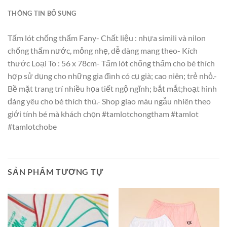
THÔNG TIN BỔ SUNG
Tấm lót chống thấm Fany- Chất liệu : nhựa simili và nilon
chống thấm nước, mỏng nhẹ, dễ dàng mang theo- Kích
thước Loại To : 56 x 78cm- Tấm lót chống thấm cho bé thích
hợp sử dụng cho những gia đình có cụ già; cao niên; trẻ nhỏ.-
Bề mặt trang trí nhiều họa tiết ngộ ngĩnh; bắt mắt;hoạt hình
đáng yêu cho bé thích thú.- Shop giao màu ngẫu nhiên theo
giới tính bé mà khách chọn #tamlotchongtham #tamlot
#tamlotchobe
SẢN PHẨM TƯƠNG TỰ