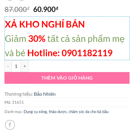
87.000
60.900
₫
₫
XẢ KHO NGHỈ BÁN
Giảm
30%
tất cả sản phẩm mẹ
và bé
Hotline: 0901182119
VK-[Gold xanh] Tinh Dầu Khuynh Diệp Bảo Nhiên giữ ấm số lượng
THÊM VÀO GIỎ HÀNG
Thương hiệu:
Bảo Nhiên
Mã:
31651
Danh mục:
Dụng cụ xông, thảo dược, chăm sóc da cho bà bầu