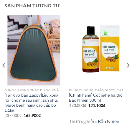
SẢN PHẨM TƯƠNG TỰ
DỤNG CỤ XÔNG, THẢO DƯỢC, CHĂM SÓC DA CHO BÀ BẦU
DỤNG CỤ XÔNG, THẢO DƯỢC, CHĂM SÓC DA CHO BÀ BẦU
[Tặng vớ bầu Zappy]Lều xông
[Chính hãng] Cốt nghệ hạ thổ
hơi cho mẹ sau sinh, sản phụ,
Bảo Nhiên 330ml
người bệnh hàng cao cấp bộ
173.000
₫
121.100
₫
1.1kg
237.000
₫
165.900
₫
Thương hiệu:
Bảo Nhiên