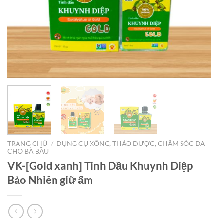
TRANG CHỦ
/
DỤNG CỤ XÔNG, THẢO DƯỢC, CHĂM SÓC DA
CHO BÀ BẦU
VK-[Gold xanh] Tinh Dầu Khuynh Diệp
Bảo Nhiên giữ ấm