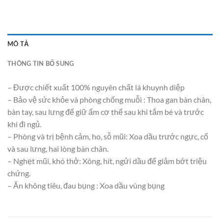
MÔ TẢ
THÔNG TIN BỔ SUNG
– Được chiết xuất 100% nguyên chất lá khuynh diệp
– Bảo vệ sức khỏe và phòng chống muỗi : Thoa gan bàn chân,
bàn tay, sau lưng để giữ ấm cơ thể sau khi tắm bé và trước
khi đi ngủ.
– Phòng và trị bệnh cảm, ho, sỗ mũi: Xoa dầu trước ngực, cổ
và sau lưng, hai lòng bàn chân.
– Nghẹt mũi, khó thở: Xông, hít, ngửi dầu để giảm bớt triệu
chứng.
– Ăn không tiêu, đau bụng : Xoa dầu vùng bụng