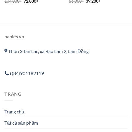
104.000
₫
72.800
₫
56.000
₫
39.200
₫
babies.vn
Thôn 3 Tan Lac, xã Bao Lâm 2, Lâm Đồng
+(84)901182119
TRANG
Trang chủ
Tất cả sản phẩm