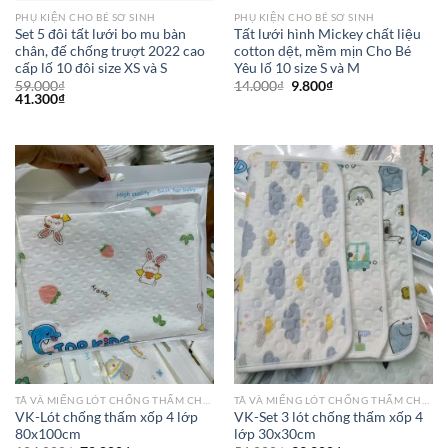
PHỤ KIỆN CHO BÉ SƠ SINH
PHỤ KIỆN CHO BÉ SƠ SINH
Set 5 đôi tất lưới bo mu bàn
Tất lưới hình Mickey chất liệu
chân, đế chống trượt 2022 cao
cotton dệt, mềm mịn Cho Bé
cấp lố 10 đôi size XS và S
Yêu lố 10 size S và M
59.000
₫
14.000
₫
9.800
₫
41.300
₫
TÃ VÀ MIẾNG LÓT CHỐNG THẤM CHO BÉ
TÃ VÀ MIẾNG LÓT CHỐNG THẤM CHO BÉ
VK-Lót chống thấm xốp 4 lớp
VK-Set 3 lót chống thấm xốp 4
80x100cm
lớp 30x30cm