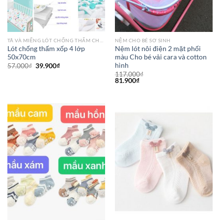
TÃ VÀ MIẾNG LÓT CHỐNG THẤM CHO BÉ
NỆM CHO BÉ SƠ SINH
Lót chống thấm xốp 4 lớp
Nệm lót nôi điện 2 mặt phối
50x70cm
màu Cho bé vải cara và cotton
hình
57.000
₫
39.900
₫
117.000
₫
81.900
₫