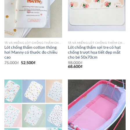
TÃ VÀ MIẾNG LÓT CHỐNG THẤM CHO BÉ
TÃ VÀ MIẾNG LÓT CHỐNG THẤM CHO BÉ
Lót chống thấm cotton thông
Lót chống thấm sợi tre có hạt
hơi Manny có thước đo chiều
chống trượt họa tiết đẹp mắt
cao
cho bé 50x70cm
75.000
₫
52.500
₫
98.000
₫
68.600
₫