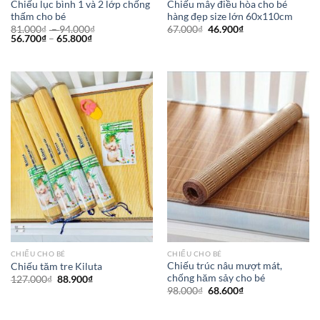
Chiếu lục bình 1 và 2 lớp chống
Chiếu mây điều hòa cho bé
thấm cho bé
hàng đẹp size lớn 60x110cm
81.000
₫
–
94.000
₫
67.000
₫
46.900
₫
56.700
₫
–
65.800
₫
CHIẾU CHO BÉ
CHIẾU CHO BÉ
Chiếu trúc nâu mượt mát,
Chiếu tăm tre Kiluta
chống hăm sảy cho bé
127.000
₫
88.900
₫
98.000
₫
68.600
₫