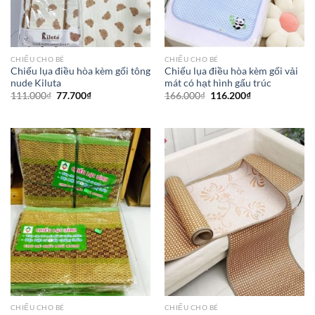
CHIẾU CHO BÉ
CHIẾU CHO BÉ
Chiếu lụa điều hòa kèm gối tông
Chiếu lụa điều hòa kèm gối vải
nude Kiluta
mát có hạt hình gấu trúc
111.000
₫
77.700
₫
166.000
₫
116.200
₫
CHIẾU CHO BÉ
CHIẾU CHO BÉ