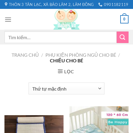
Bỏ
THÔN 3 TÂN LẠC, XÃ BẢO LÂM 2, LÂM ĐỒNG
0901182119
qua
nội
0
dung
Tìm
kiếm:
TRANG CHỦ
/
PHỤ KIỆN PHÒNG NGỦ CHO BÉ
/
CHIẾU CHO BÉ
LỌC