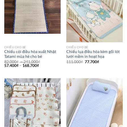
CHIẾU CHO BÉ
CHIẾU CHO BÉ
Chiếu cói điều hòa xuất Nhật
Chiếu lụa điều hòa kèm gối lót
Tatami mùa hè cho bé
lưới mềm in hoạt họa
82.000
₫
–
241.000
₫
111.000
₫
77.700
₫
57.400
₫
–
168.700
₫