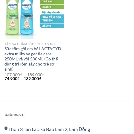
TẮM VÀ CHĂM SÓC TRẺ SƠ SINH
Sữa tắm gội em bé LACTACYD
extra milky và gentle care
250ML và vòi 500ML (Có thể
dùng trị rôm sảy cho trẻ sơ
sinh)
107.000
₫
–
189.000
₫
74.900
₫
–
132.300
₫
babies.vn
Thôn 3 Tan Lac, xã Bao Lâm 2, Lâm Đồng