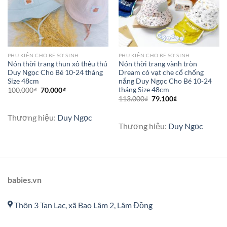
PHỤ KIỆN CHO BÉ SƠ SINH
PHỤ KIỆN CHO BÉ SƠ SINH
Nón thời trang thun xô thêu thú
Nón thời trang vành tròn
Duy Ngọc Cho Bé 10-24 tháng
Dream có vạt che cổ chống
Size 48cm
nắng Duy Ngọc Cho Bé 10-24
tháng Size 48cm
100.000
₫
70.000
₫
113.000
₫
79.100
₫
Thương hiệu:
Duy Ngọc
Thương hiệu:
Duy Ngọc
babies.vn
Thôn 3 Tan Lac, xã Bao Lâm 2, Lâm Đồng