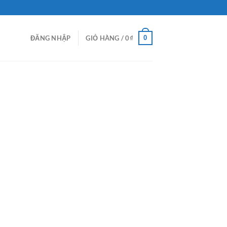
0
ĐĂNG NHẬP
GIỎ HÀNG /
0
₫