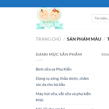
Bỏ
qua
nội
Tìm
dung
kiếm:
TRANG CHỦ
/
SẢN PHẨM MÀU
/
DANH MỤC SẢN PHẨM
Khôn
Bình sữa và Phụ Kiện
Dụng cụ xông, thảo dược, chăm
sóc da cho bà bầu
Máy hút sữa, vắt sữa và phụ kiện
khác
Nôi cũi cho em bé