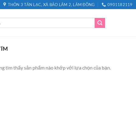
THÔN 3 TÂN LẠC, XÃ BẢO LÂM 2, LÂM ĐỒNG
0901182119
TÍM
g tìm thấy sản phẩm nào khớp với lựa chọn của bạn.