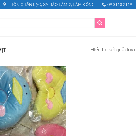
THÔN 3 TÂN LẠC, XÃ BẢO LÂM 2, LÂM ĐỒNG
0901182119
Hiển thị kết quả duy 
ỊT