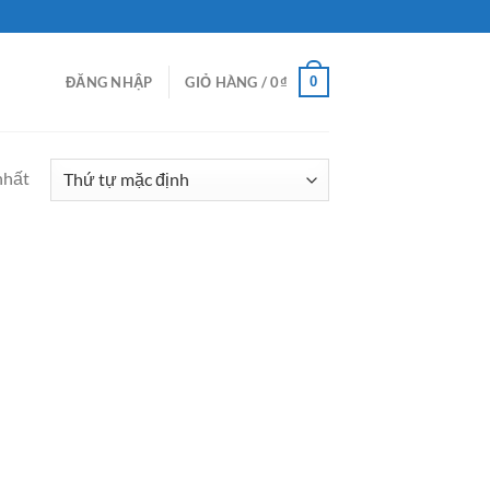
0
ĐĂNG NHẬP
GIỎ HÀNG /
0
₫
nhất