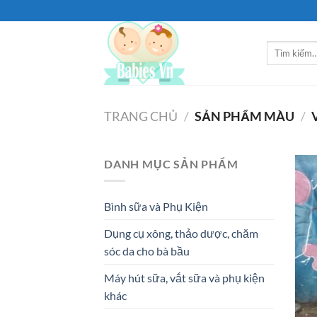
Bỏ
qua
nội
Tìm
dung
kiếm:
TRANG CHỦ
/
SẢN PHẨM MÀU
/
V
DANH MỤC SẢN PHẨM
Bình sữa và Phụ Kiện
Dụng cụ xông, thảo dược, chăm
sóc da cho bà bầu
Máy hút sữa, vắt sữa và phụ kiện
khác