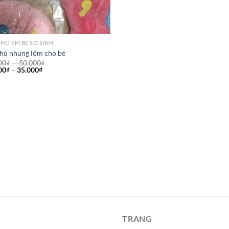
CHO EM BÉ SƠ SINH
thú nhung lõm cho bé
00
₫
–
50.000
₫
00
₫
–
35.000
₫
TRANG