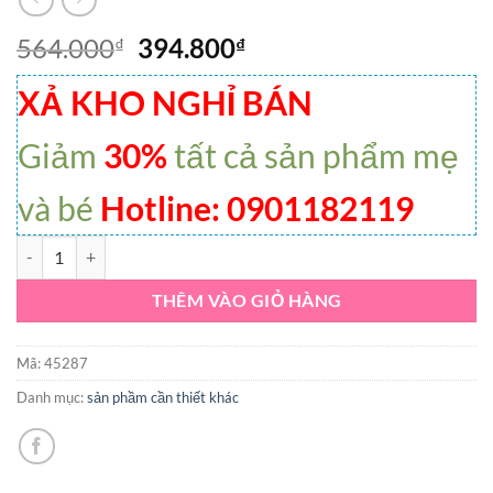
564.000
394.800
₫
₫
XẢ KHO NGHỈ BÁN
Giảm
30%
tất cả sản phẩm mẹ
và bé
Hotline: 0901182119
Kem chống nắng cho làn da nhạy cảm của mẹ và bé CETAPHIL BABY
THÊM VÀO GIỎ HÀNG
Mã:
45287
Danh mục:
sản phầm cần thiết khác