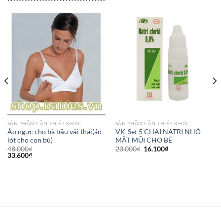
SẢN PHẦM CẦN THIẾT KHÁC
SẢN PHẦM CẦN THIẾT KHÁC
Áo ngực cho bà bầu vải thái(áo
VK-Set 5 CHAI NATRI NHỎ
lót cho con bú)
MẮT MŨI CHO BÉ
48.000
₫
23.000
₫
16.100
₫
33.600
₫