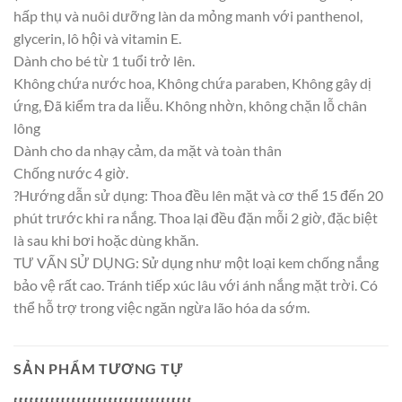
hấp thụ và nuôi dưỡng làn da mỏng manh với panthenol,
glycerin, lô hội và vitamin E.
Dành cho bé từ 1 tuổi trở lên.
Không chứa nước hoa, Không chứa paraben, Không gây dị
ứng, Đã kiểm tra da liễu. Không nhờn, không chặn lỗ chân
lông
Dành cho da nhạy cảm, da mặt và toàn thân
Chống nước 4 giờ.
?Hướng dẫn sử dụng: Thoa đều lên mặt và cơ thể 15 đến 20
phút trước khi ra nắng. Thoa lại đều đặn mỗi 2 giờ, đặc biệt
là sau khi bơi hoặc dùng khăn.
TƯ VẤN SỬ DỤNG: Sử dụng như một loại kem chống nắng
bảo vệ rất cao. Tránh tiếp xúc lâu với ánh nắng mặt trời. Có
thể hỗ trợ trong việc ngăn ngừa lão hóa da sớm.
SẢN PHẨM TƯƠNG TỰ