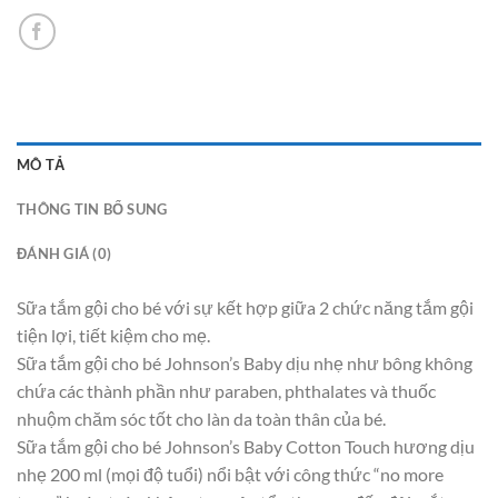
MÔ TẢ
THÔNG TIN BỔ SUNG
ĐÁNH GIÁ (0)
Sữa tắm gội cho bé với sự kết hợp giữa 2 chức năng tắm gội
tiện lợi, tiết kiệm cho mẹ.
Sữa tắm gội cho bé Johnson’s Baby dịu nhẹ như bông không
chứa các thành phần như paraben, phthalates và thuốc
nhuộm chăm sóc tốt cho làn da toàn thân của bé.
Sữa tắm gội cho bé Johnson’s Baby Cotton Touch hương dịu
nhẹ 200 ml (mọi độ tuổi) nổi bật với công thức “no more