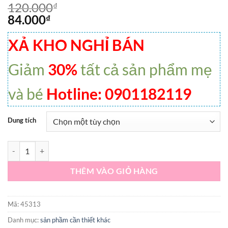
120.000
₫
84.000
₫
XẢ KHO NGHỈ BÁN
Giảm
30%
tất cả sản phẩm mẹ
và bé
Hotline: 0901182119
Dung tích
Sữa tắm & gội 2in1 cho bé Johnson's Baby Cotton Touch số lượng
THÊM VÀO GIỎ HÀNG
Mã:
45313
Danh mục:
sản phầm cần thiết khác