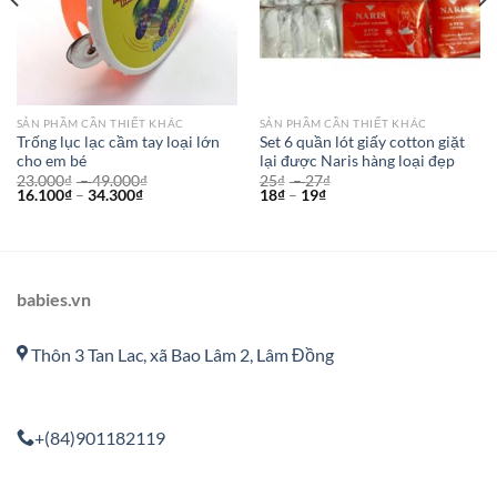
SẢN PHẦM CẦN THIẾT KHÁC
SẢN PHẦM CẦN THIẾT KHÁC
Trống lục lạc cầm tay loại lớn
Set 6 quần lót giấy cotton giặt
cho em bé
lại được Naris hàng loại đẹp
23.000
₫
–
49.000
₫
25
₫
–
27
₫
16.100
₫
–
34.300
₫
18
₫
–
19
₫
babies.vn
Thôn 3 Tan Lac, xã Bao Lâm 2, Lâm Đồng
+(84)901182119