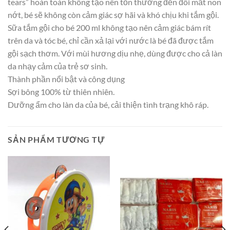
tears” hoàn toàn không tạo nên tổn thương đến đôi mắt non
nớt, bé sẽ không còn cảm giác sợ hãi và khó chịu khi tắm gội.
Sữa tắm gội cho bé 200 ml không tạo nên cảm giác bám rít
trên da và tóc bé, chỉ cần xả lại với nước là bé đã được tắm
gội sạch thơm. Với mùi hương dịu nhẹ, dùng được cho cả làn
da nhạy cảm của trẻ sơ sinh.
Thành phần nổi bật và công dụng
Sợi bông 100% từ thiên nhiên.
Dưỡng ẩm cho làn da của bé, cải thiện tình trạng khô ráp.
SẢN PHẨM TƯƠNG TỰ