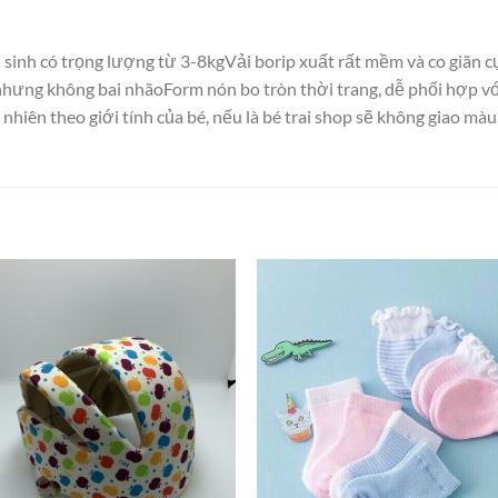
inh có trọng lượng từ 3-8kgVải borip xuất rất mềm và co giãn cực
nhưng không bai nhãoForm nón bo tròn thời trang, dễ phối hợp vớ
hiên theo giới tính của bé, nếu là bé trai shop sẽ không giao mà