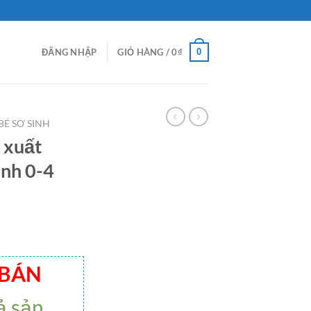
0
ĐĂNG NHẬP
GIỎ HÀNG /
0
₫
BÉ SƠ SINH
 xuất
inh 0-4
 BÁN
ả sản