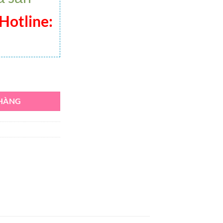
Hotline:
rẻ sơ sinh 0-4 tháng số lượng
 HÀNG