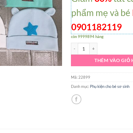
phẩm mẹ và bé
0901182119
còn 9999894 hàng
Nón borip CÓ TAI xuất mềm cho t
THÊM VÀO GIỎ
Mã:
22899
Danh mục:
Phụ kiện cho bé sơ sinh