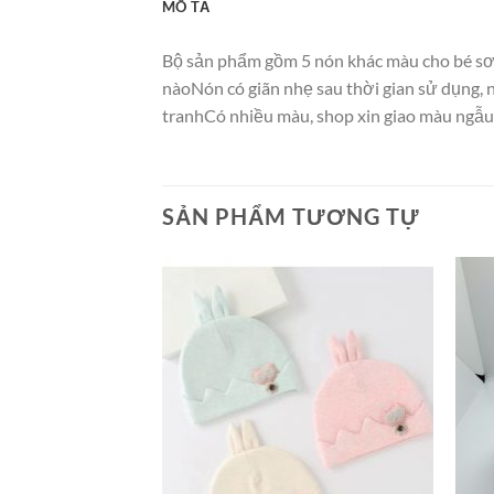
MÔ TẢ
Bộ sản phẩm gồm 5 nón khác màu cho bé sơ s
nàoNón có giãn nhẹ sau thời gian sử dụng, 
tranhCó nhiều màu, shop xin giao màu ngẫu n
SẢN PHẨM TƯƠNG TỰ