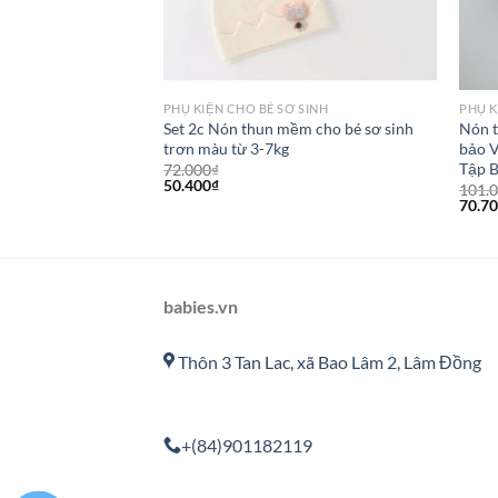
 SINH
PHỤ KIỆN CHO BÉ SƠ SINH
PHỤ K
 Châu dán sau cho
Set 2c Nón thun mềm cho bé sơ sinh
Nón t
nhiên mẫu, lố 5c
trơn màu từ 3-7kg
bảo V
Tập B
72.000
₫
50.400
₫
101.
70.7
babies.vn
Thôn 3 Tan Lac, xã Bao Lâm 2, Lâm Đồng
+(84)901182119