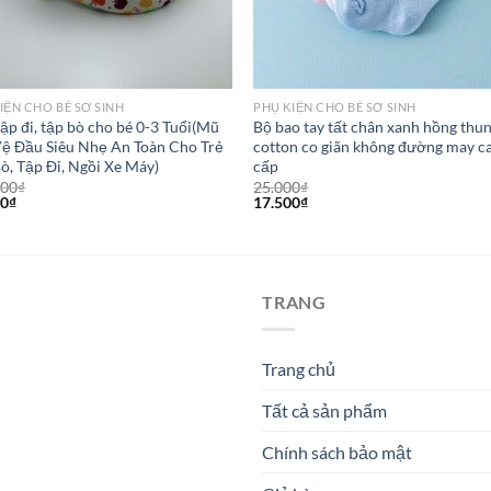
IỆN CHO BÉ SƠ SINH
PHỤ KIỆN CHO BÉ SƠ SINH
ập đi, tập bò cho bé 0-3 Tuổi(Mũ
Bộ bao tay tất chân xanh hồng thu
ệ Đầu Siêu Nhẹ An Toàn Cho Trẻ
cotton co giãn không đường may c
ò, Tập Đi, Ngồi Xe Máy)
cấp
000
₫
25.000
₫
00
₫
17.500
₫
TRANG
Trang chủ
Tất cả sản phẩm
Chính sách bảo mật