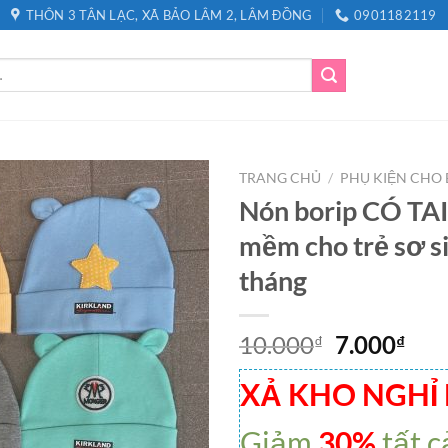
THÔN 3 TÂN LẠC, XÃ BẢO LÂM 2, LÂM ĐỒNG
0901182119
TRANG CHỦ
/
PHỤ KIỆN CHO 
Nón borip CÓ TAI
mềm cho trẻ sơ s
tháng
10.000
7.000
₫
₫
XẢ KHO NGHỈ
Giảm
30%
tất c