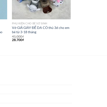
PHỤ KIỆN CHO BÉ SƠ SINH
n
Vớ GIẢ GIÀY ĐỂ DA CÓ thú 3d cho em
ao
bé từ 3-18 tháng
41.000
₫
28.700
₫