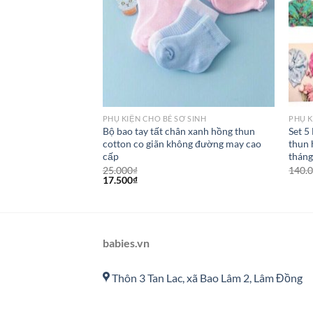
PHỤ KIỆN CHO BÉ SƠ SINH
PHỤ K
ấm chân cho bé chọn
Bộ bao tay tất chân xanh hồng thun
Set 5
cotton co giãn không đường may cao
thun 
cấp
tháng
25.000
₫
140.
17.500
₫
babies.vn
Thôn 3 Tan Lac, xã Bao Lâm 2, Lâm Đồng