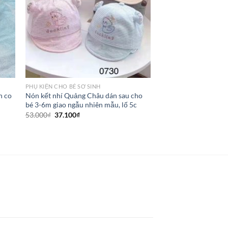
PHỤ KIỆN CHO BÉ SƠ SINH
n co
Nón kết nhí Quảng Châu dán sau cho
bé 3-6m giao ngẫu nhiên mẫu, lố 5c
53.000
₫
37.100
₫