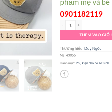
phẩm mẹ và bé
0901182119
Nón kết gấu xù lót thú Duy Ngọc
THÊM VÀO GIỎ
Thương hiệu:
Duy Ngọc
Mã:
43055
Danh mục:
Phụ kiện cho bé sơ sinh