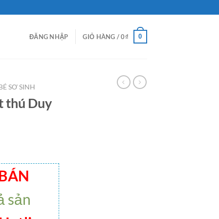
0
ĐĂNG NHẬP
GIỎ HÀNG /
0
₫
BÉ SƠ SINH
t thú Duy
 BÁN
ả sản