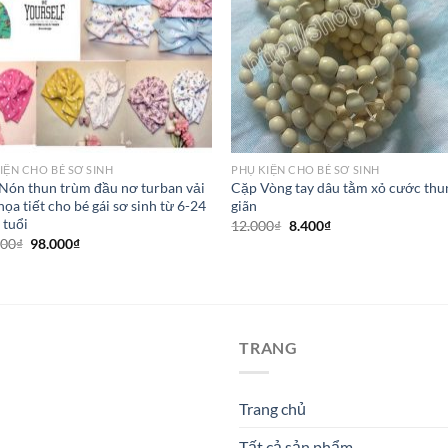
IỆN CHO BÉ SƠ SINH
PHỤ KIỆN CHO BÉ SƠ SINH
 Nón thun trùm đầu nơ turban vải
Cặp Vòng tay dâu tằm xỏ cước thu
họa tiết cho bé gái sơ sinh từ 6-24
giãn
 tuổi
12.000
₫
8.400
₫
000
₫
98.000
₫
TRANG
Trang chủ
Tất cả sản phẩm