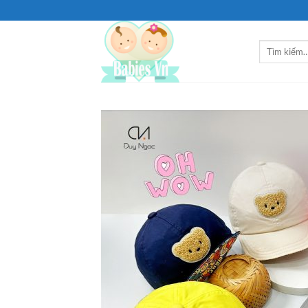
Bỏ
qua
nội
Tìm
dung
kiếm: