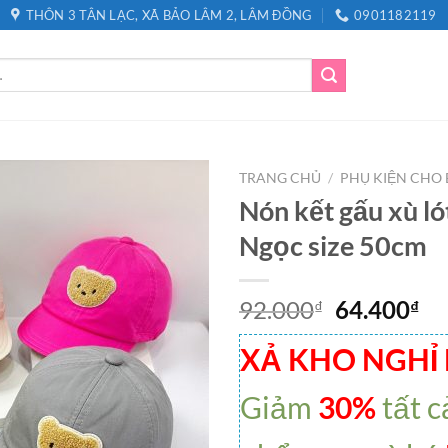
THÔN 3 TÂN LẠC, XÃ BẢO LÂM 2, LÂM ĐỒNG
0901182119
TRANG CHỦ
/
PHỤ KIỆN CHO 
Nón kết gấu xù ló
Ngọc size 50cm
92.000
64.400
₫
₫
XẢ KHO NGHỈ
Giảm
30%
tất c