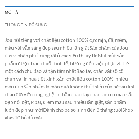
MÔ TẢ
THÔNG TIN BỔ SUNG
Jou nổi tiếng với chất liệu cotton 100% cực mịn, đã, mềm,
màu vải vẫn sáng đẹp sau nhiều lần giặtSản phẩm của Jou
được phân phối rộng rãi ở các siêu thị uy tínMỗi một sản
phẩm được trau chuốt tinh tế, hướng đến việc phục vụ trẻ
một cách chu đáo và tận tâm nhấtBao tay chân vắt sổ cổ
chun vải in họa tiết xinh xắn, chất liệu cotton 100%, nhiều
màu đẹpSản phẩm là món quà không thể thiếu của bé sau khi
chào đờiVới công nghệ in thắm, bao tay chân Jou có màu sắc
đẹp nổi bật, k bai, k lem màu sau nhiều lần giặt, sản phẩm
luôn đẹp như mớiDành cho bé sơ sinh đến 3 tháng tuổiShop
giao 10 bộ đủ màu