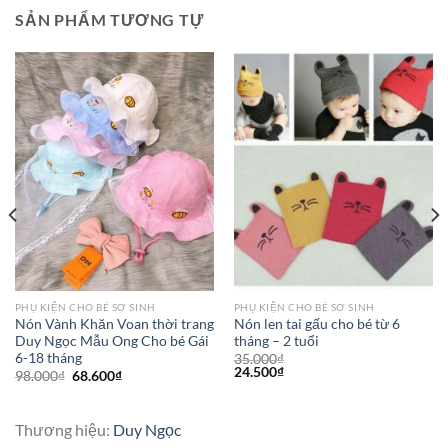
SẢN PHẨM TƯƠNG TỰ
PHỤ KIỆN CHO BÉ SƠ SINH
PHỤ KIỆN CHO BÉ SƠ SINH
Nón Vành Khăn Voan thời trang
Nón len tai gấu cho bé từ 6
Duy Ngọc Mẫu Ong Cho bé Gái
tháng – 2 tuổi
6-18 tháng
35.000
₫
24.500
₫
98.000
₫
68.600
₫
Thương hiệu:
Duy Ngọc