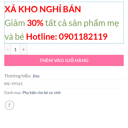
XẢ KHO NGHỈ BÁN
Giảm
30%
tất cả sản phẩm mẹ
và bé
Hotline: 0901182119
VK-Set 5 Bộ Bao Tay Chân chun in họa tiết Jou cotton số lượng
THÊM VÀO GIỎ HÀNG
Thương hiệu:
Jou
Mã:
49565
Danh mục:
Phụ kiện cho bé sơ sinh