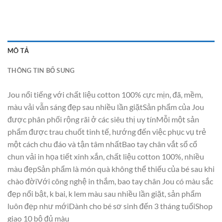
MÔ TẢ
THÔNG TIN BỔ SUNG
Jou nổi tiếng với chất liệu cotton 100% cực mịn, đã, mềm,
màu vải vẫn sáng đẹp sau nhiều lần giặtSản phẩm của Jou
được phân phối rộng rãi ở các siêu thị uy tínMỗi một sản
phẩm được trau chuốt tinh tế, hướng đến việc phục vụ trẻ
một cách chu đáo và tận tâm nhấtBao tay chân vắt sổ cổ
chun vải in họa tiết xinh xắn, chất liệu cotton 100%, nhiều
màu đẹpSản phẩm là món quà không thể thiếu của bé sau khi
chào đờiVới công nghệ in thắm, bao tay chân Jou có màu sắc
đẹp nổi bật, k bai, k lem màu sau nhiều lần giặt, sản phẩm
luôn đẹp như mớiDành cho bé sơ sinh đến 3 tháng tuổiShop
giao 10 bộ đủ màu