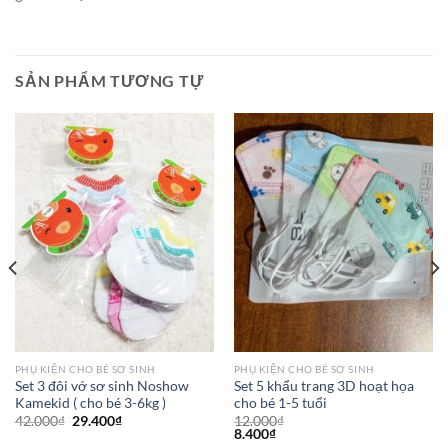
SẢN PHẨM TƯƠNG TỰ
PHỤ KIỆN CHO BÉ SƠ SINH
PHỤ KIỆN CHO BÉ SƠ SINH
Set 3 đôi vớ sơ sinh Noshow
Set 5 khẩu trang 3D hoạt họa
Kamekid ( cho bé 3-6kg )
cho bé 1-5 tuổi
42.000
₫
29.400
₫
12.000
₫
8.400
₫