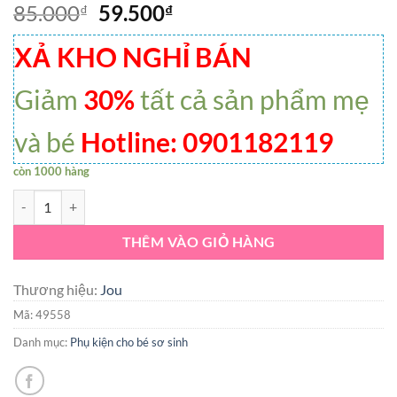
85.000
59.500
₫
₫
XẢ KHO NGHỈ BÁN
Giảm
30%
tất cả sản phẩm mẹ
và bé
Hotline: 0901182119
còn 1000 hàng
VK-Set 5 Bộ Bao Tay Chân Cột Tăng Đơ Thông Minh Trắng Jou cotton
THÊM VÀO GIỎ HÀNG
Thương hiệu:
Jou
Mã:
49558
Danh mục:
Phụ kiện cho bé sơ sinh