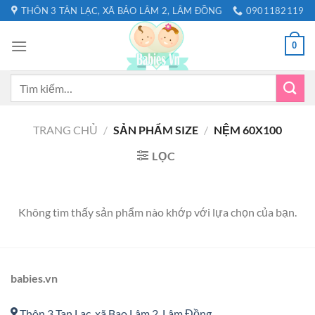
Bỏ
THÔN 3 TÂN LẠC, XÃ BẢO LÂM 2, LÂM ĐỒNG
0901182119
qua
nội
0
dung
Tìm
kiếm:
TRANG CHỦ
/
SẢN PHẨM SIZE
/
NỆM 60X100
LỌC
Không tìm thấy sản phẩm nào khớp với lựa chọn của bạn.
babies.vn
Thôn 3 Tan Lac, xã Bao Lâm 2, Lâm Đồng