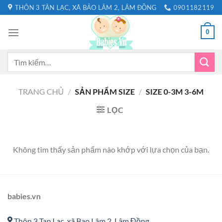
Bỏ
THÔN 3 TÂN LẠC, XÃ BẢO LÂM 2, LÂM ĐỒNG
0901182119
qua
nội
0
dung
Tìm
kiếm:
TRANG CHỦ
/
SẢN PHẨM SIZE
/
SIZE 0-3M 3-6M
LỌC
Không tìm thấy sản phẩm nào khớp với lựa chọn của bạn.
babies.vn
Thôn 3 Tan Lac, xã Bao Lâm 2, Lâm Đồng