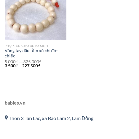
PHỤ KIỆN CHO BÉ SƠ SINH
Vòng tay dâu tằm xỏ chỉ đỏ-
chiếc
5.000
₫
–
325.000
₫
3.500
₫
–
227.500
₫
babies.vn
Thôn 3 Tan Lac, xã Bao Lâm 2, Lâm Đồng