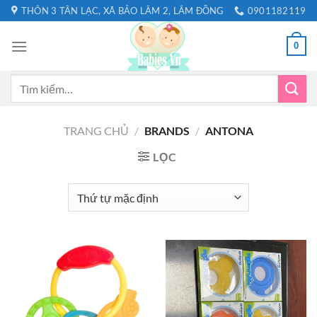
Bỏ
THÔN 3 TÂN LẠC, XÃ BẢO LÂM 2, LÂM ĐỒNG
0901182119
qua
nội
0
dung
Tìm
kiếm:
TRANG CHỦ
/
BRANDS
/
ANTONA
LỌC