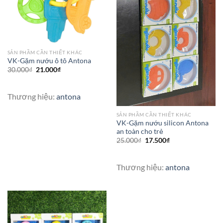
SẢN PHẦM CẦN THIẾT KHÁC
VK-Gặm nướu ô tô Antona
30.000
₫
21.000
₫
Thương hiệu:
antona
SẢN PHẦM CẦN THIẾT KHÁC
VK-Gặm nướu silicon Antona
an toàn cho trẻ
25.000
₫
17.500
₫
Thương hiệu:
antona